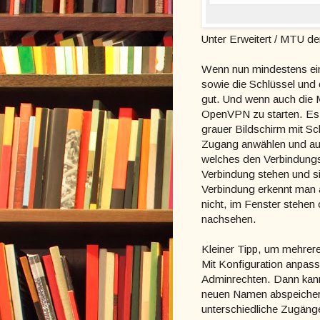
Unter Erweitert / MTU d
Wenn nun mindestens ein
sowie die Schlüssel und 
gut. Und wenn auch die M
OpenVPN zu starten. Es pa
grauer Bildschirm mit Sc
Zugang anwählen und auf 
welches den Verbindungs
Verbindung stehen und si
Verbindung erkennt man 
nicht, im Fenster stehen 
nachsehen.
Kleiner Tipp, um mehrere
Mit Konfiguration anpass
Adminrechten. Dann kan
neuen Namen abspeicher
unterschiedliche Zugäng