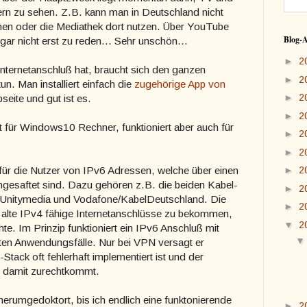
rn zu sehen. Z.B. kann man in Deutschland nicht
 oder die Mediathek dort nutzen. Über YouTube
Blog-A
r nicht erst zu reden... Sehr unschön...
►
2
nternetanschluß hat, braucht sich den ganzen
►
2
n. Man installiert einfach die
zugehörige App von
►
2
eite und gut ist es.
►
2
st für Windows10 Rechner, funktioniert aber auch für
►
2
►
2
 für die Nutzer von IPv6 Adressen, welche über einen
►
2
ngesaftet sind. Dazu gehören z.B. die beiden Kabel-
►
2
, Unitymedia und Vodafone/KabelDeutschland. Die
►
2
h alte IPv4 fähige Internetanschlüsse zu bekommen,
▼
2
te. Im Prinzip funktioniert ein IPv6 Anschluß mit
sten Anwendungsfälle. Nur bei VPN versagt er
-Stack oft fehlerhaft implementiert ist und der
 damit zurechtkommt.
rumgedoktort, bis ich endlich eine funktonierende
►
2