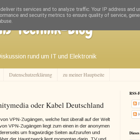
eliver its services and to analyze traffic. Your IP address and 
ormance and security metrics to ensure quality of service, gen
abuse.
ns' Technik-Blog
Diskussion rund um IT und Elektronik
Datenschutzerklärung
zu meiner Hauptseite
RSS-F
itymedia oder Kabel Deutschland
P
K
r von VPN-Zugängen, welche fast überall auf der Welt
en von VPN-Zugängen liegt zum einen in der anonymen
ererseits um fragwürdige Seiten aufzurufen und
Dieses
ber der Hauptzweck liegt momentan darin, TV und