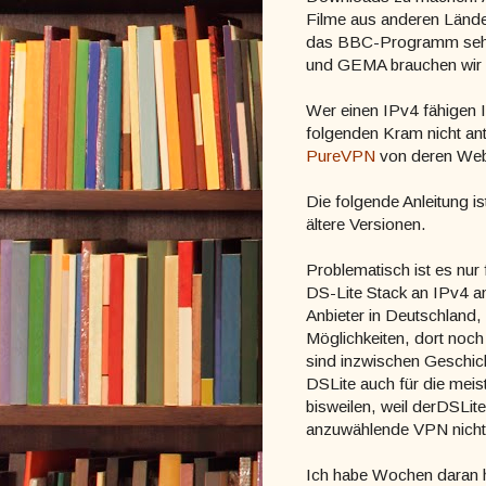
Filme aus anderen Lände
das BBC-Programm sehen
und GEMA brauchen wir ga
Wer einen IPv4 fähigen I
folgenden Kram nicht antu
PureVPN
von deren Webs
Die folgende Anleitung i
ältere Versionen.
Problematisch ist es nur
DS-Lite Stack an IPv4 a
Anbieter in Deutschland
Möglichkeiten, dort noc
sind inzwischen Geschich
DSLite auch für die mei
bisweilen, weil derDSLite
anzuwählende VPN nicht
Ich habe Wochen daran he