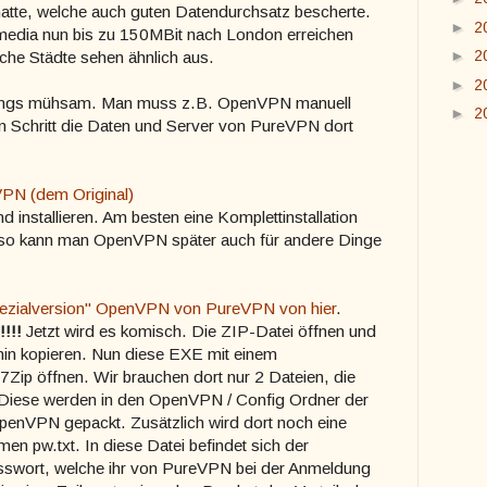
tte, welche auch guten Datendurchsatz bescherte.
►
2
ymedia nun bis zu 150MBit nach London erreichen
►
2
che Städte sehen ähnlich aus.
►
2
rdings mühsam. Man muss z.B. OpenVPN manuell
►
2
ten Schritt die Daten und Server von PureVPN dort
PN (dem Original)
d installieren. Am besten eine Komplettinstallation
il so kann man OpenVPN später auch für andere Dinge
ezialversion" OpenVPN von PureVPN von hier
.
!!!!
Jetzt wird es komisch. Die ZIP-Datei öffnen und
hin kopieren. Nun diese EXE mit einem
Zip öffnen. Wir brauchen dort nur 2 Dateien, die
 Diese werden in den OpenVPN / Config Ordner der
 OpenVPN gepackt. Zusätzlich wird dort noch eine
men pw.txt. In diese Datei befindet sich der
swort, welche ihr von PureVPN bei der Anmeldung