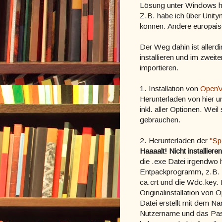
Lösung unter Windows ha
Z.B. habe ich über Unit
können. Andere europäis
Der Weg dahin ist alle
installieren und im zwei
importieren.
1. Installation von
OpenV
Herunterladen von hier un
inkl. aller Optionen. We
gebrauchen.
2. Herunterladen der
"Sp
Haaaalt! Nicht installieren
die .exe Datei irgendwo 
Entpackprogramm, z.B. 7
ca.crt und die Wdc.key.
Originalinstallation von
Datei erstellt mit dem Na
Nutzername und das Pas