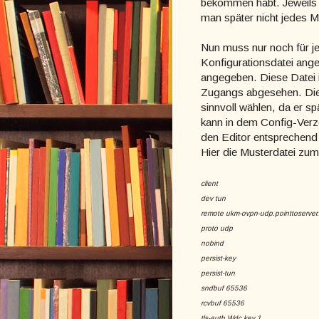
bekommen habt. Jeweils i
man später nicht jedes 
Nun muss nur noch für j
Konfigurationsdatei ange
angegeben. Diese Datei i
Zugangs abgesehen. Die
sinnvoll wählen, da er sp
kann in dem Config-Verze
den Editor entsprechend
Hier die Musterdatei zum
client
dev tun
remote ukm-ovpn-udp.pointtoserver
proto udp
nobind
persist-key
persist-tun
sndbuf 65536
rcvbuf 65536
tls-auth Wdc.key 1