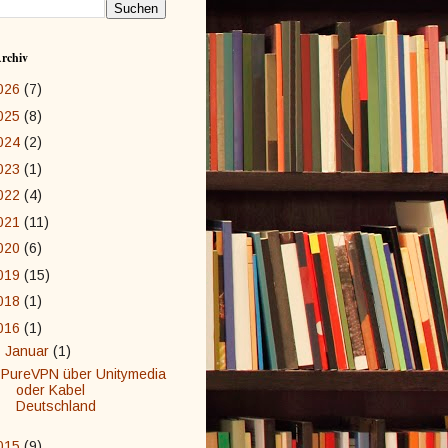
rchiv
026
(7)
025
(8)
024
(2)
023
(1)
022
(4)
021
(11)
020
(6)
019
(15)
018
(1)
016
(1)
▼
Januar
(1)
PureVPN über Unitymedia
oder Kabel
Deutschland
015
(9)