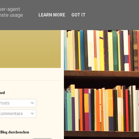
user-agent
erate usage
LEARN MORE
GOT IT
eed
osts
ommentare
 Blog durchsuchen