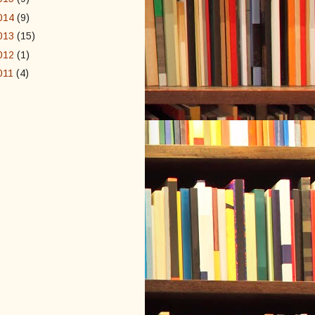
014
(9)
013
(15)
012
(1)
011
(4)