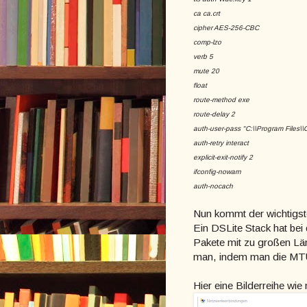
ca ca.crt
cipher AES-256-CBC
comp-lzo
verb 5
mute 20
float
route-method exe
route-delay 2
auth-user-pass "C:\\Program Files\\
auth-retry interact
explicit-exit-notify 2
ifconfig-nowarn
auth-nocach
Nun kommt der wichtigs
Ein DSLite Stack hat bei
Pakete mit zu großen Lä
man, indem man die MTU i
Hier eine Bilderreihe wie