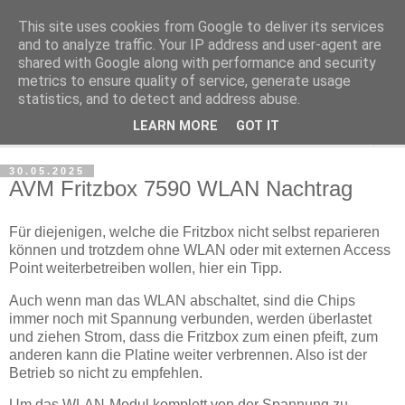
This site uses cookies from Google to deliver its services
katzenjens' Technik-Blog
and to analyze traffic. Your IP address and user-agent are
shared with Google along with performance and security
metrics to ensure quality of service, generate usage
Tipps, Tricks und Diskussion rund um IT und Elektronik
statistics, and to detect and address abuse.
LEARN MORE
GOT IT
▼
30.05.2025
AVM Fritzbox 7590 WLAN Nachtrag
Für diejenigen, welche die Fritzbox nicht selbst reparieren
können und trotzdem ohne WLAN oder mit externen Access
Point weiterbetreiben wollen, hier ein Tipp.
Auch wenn man das WLAN abschaltet, sind die Chips
immer noch mit Spannung verbunden, werden überlastet
und ziehen Strom, dass die Fritzbox zum einen pfeift, zum
anderen kann die Platine weiter verbrennen. Also ist der
Betrieb so nicht zu empfehlen.
Um das WLAN-Modul komplett von der Spannung zu