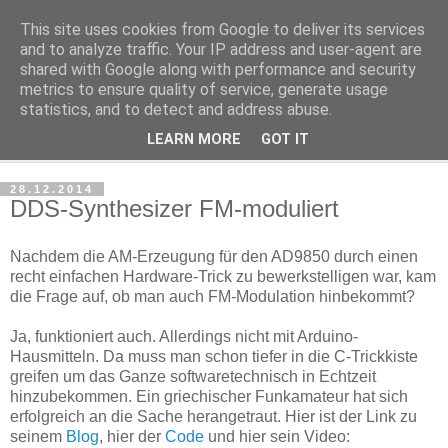
This site uses cookies from Google to deliver its services
katzenjens' Technik-Blog
and to analyze traffic. Your IP address and user-agent are
shared with Google along with performance and security
metrics to ensure quality of service, generate usage
Tipps, Tricks und Diskussion rund um IT und Elektronik
statistics, and to detect and address abuse.
LEARN MORE
GOT IT
▼
28.12.2014
DDS-Synthesizer FM-moduliert
Nachdem die AM-Erzeugung für den AD9850 durch einen
recht einfachen Hardware-Trick zu bewerkstelligen war, kam
die Frage auf, ob man auch FM-Modulation hinbekommt?
Ja, funktioniert auch. Allerdings nicht mit Arduino-
Hausmitteln. Da muss man schon tiefer in die C-Trickkiste
greifen um das Ganze softwaretechnisch in Echtzeit
hinzubekommen. Ein griechischer Funkamateur hat sich
erfolgreich an die Sache herangetraut. Hier ist der Link zu
seinem
Blog
, hier der
Code
und hier sein Video: